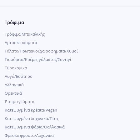
Τρόφιμα
Τρόφιμα Μπακαλικής
Αρτοσκευάσματα
Γάλατα/Πρωτεινούχα ροφηματα/Χυμοί
Γιαούρτια/Κρέμες γάλακτος/Σαντιγί
Τυροκομικά
Αυγά/Βούτηρο
Αλλαντικά
Ορεκτικά
Έτοιμα γεύματα
Κατεψυγμένα κρέατα/Vegan
Kατεψυγμένα λαχανικά/Πίτες
Κατεψυγμενα ψάρια/Θαλλασινά
Φρεσκα φρουτα/Λαχανικα