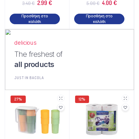
2.99
€
4.00
€
3.40
€
5.00
€
Προσθήκη στο
Προσθήκη στο
καλάθι
καλάθι
delicious
The freshest of
all products
JUST IN BACOLA
27%
12%