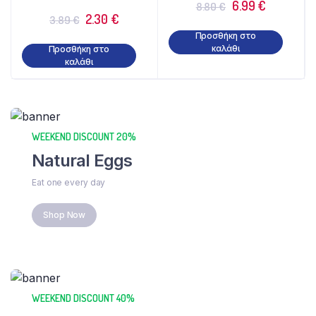
6.99
€
8.80
€
2.30
€
3.89
€
Προσθήκη στο
καλάθι
Προσθήκη στο
καλάθι
WEEKEND DISCOUNT 20%
Natural Eggs
Eat one every day
Shop Now
WEEKEND DISCOUNT 40%