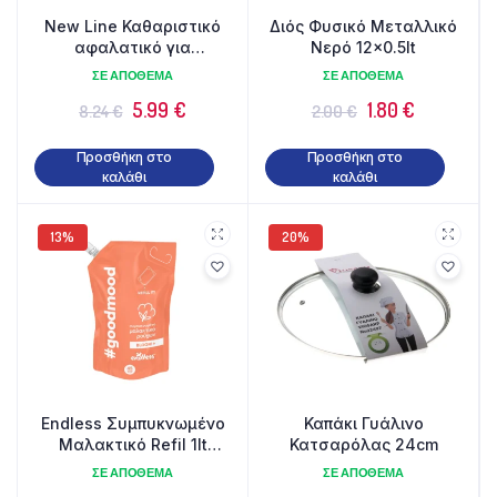
New Line Καθαριστικό
Διός Φυσικό Μεταλλικό
αφαλατικό για
Νερό 12×0.5lt
καφετιέρες, βραστήρες
ΣΕ ΑΠΌΘΕΜΑ
ΣΕ ΑΠΌΘΕΜΑ
& ατμοσίδερα 500ml
5.99
€
1.80
€
8.24
€
2.00
€
Προσθήκη στο
Προσθήκη στο
καλάθι
καλάθι
13%
20%
Endless Συμπυκνωμένο
Καπάκι Γυάλινο
Μαλακτικό Refil 1lt
Κατσαρόλας 24cm
#goodmood Bloom+
ΣΕ ΑΠΌΘΕΜΑ
ΣΕ ΑΠΌΘΕΜΑ