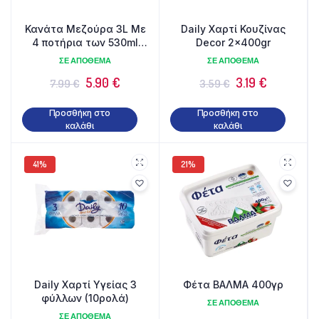
Κανάτα Μεζούρα 3L Με
Daily Χαρτί Κουζίνας
4 ποτήρια των 530ml
Decor 2x400gr
SET
ΣΕ ΑΠΌΘΕΜΑ
ΣΕ ΑΠΌΘΕΜΑ
5.90
€
3.19
€
7.99
€
3.59
€
Προσθήκη στο
Προσθήκη στο
καλάθι
καλάθι
41%
21%
Daily Χαρτί Υγείας 3
Φέτα ΒΑΛΜΑ 400γρ
φύλλων (10ρολά)
ΣΕ ΑΠΌΘΕΜΑ
ΣΕ ΑΠΌΘΕΜΑ