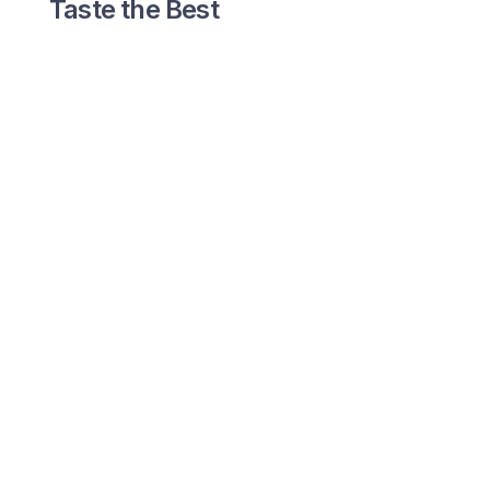
Taste the Best
Shine the morning
Shop Now
WEEKEND DISCOUNT 30%
Ditch the Junk
Breakfast made better
Shop Now
FEATURED PRODUCTS
View All
Do not miss the current offers until the end of